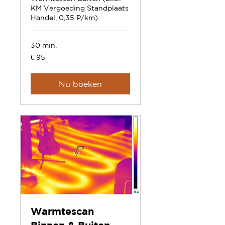
KM Vergoeding Standplaats
Handel, 0,35 P/km)
30 min.
95
€ 95
euro
Nu boeken
Warmtescan