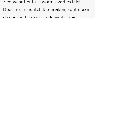
zien waar het huis warmteverlies leidt.
Door het inzichtelijk te maken, kunt u aan
de slag en hier nog in de winter van
2022/2023 profijt van hebben.
Boek een afspraak
met ons voor meer
informatie over het proces en we kunnen
snel voor u aan de slag gaan.
Veel van de warmte uit woningen gaat
onnodig verloren door muren, kieren,
ramen, gevels en daken. Door dit gericht te
gaan isoleren kan er veel
bespaard
worden
op de
verwarmingskosten
. Het brengt dus
ook goed in kaart hoe u eventueel kunt
verduurzamen.